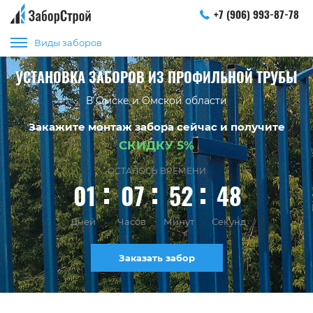
+7 (906) 993-87-78
Виды заборов
УСТАНОВКА ЗАБОРОВ ИЗ ПРОФИЛЬНОЙ ТРУБЫ
В Омске и Омской области
Закажите монтаж забора сейчас и получите
СКИДКУ 5%
ОСТАЛОСЬ ВРЕМЕНИ
01
07
52
48
Дней
Часов
Минут
Секунд
Заказать забор