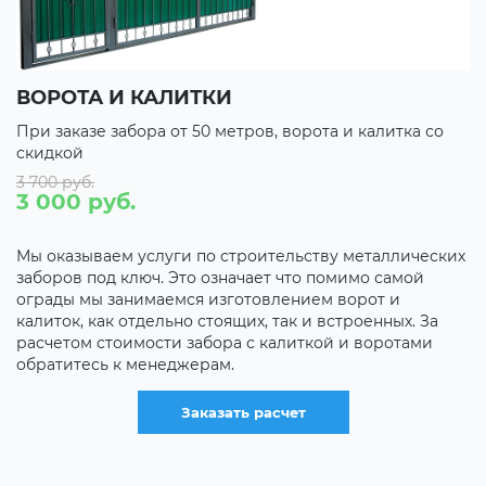
ВОРОТА И КАЛИТКИ
П
При заказе забора от 50 метров, ворота и калитка со
П
скидкой
с
3 700 руб.
С
3 000 руб.
С
С
Мы оказываем услуги по строительству металлических
заборов под ключ. Это означает что помимо самой
С
ограды мы занимаемся изготовлением ворот и
калиток, как отдельно стоящих, так и встроенных. За
С
расчетом стоимости забора с калиткой и воротами
,
д
обратитесь к менеджерам.
и
р
Заказать расчет
с